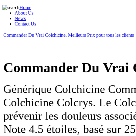
Home
About Us
News
Contact Us
Commander Du Vrai Colchicine. Meilleurs Prix pour tous les clients
Commander Du Vrai C
Générique Colchicine
Comme
Colchicine Colcrys. Le Colch
prévenir les douleurs associé
Note
4.5
étoiles, basé sur
25