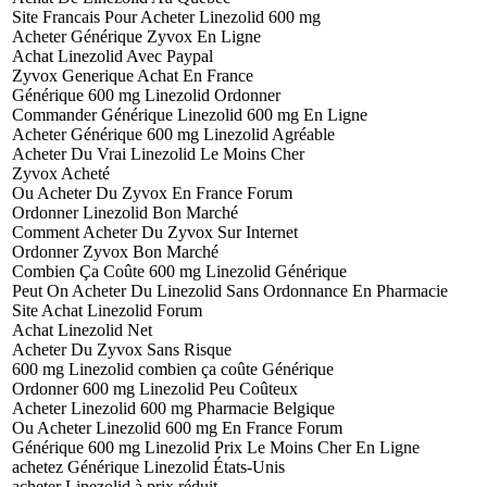
Site Francais Pour Acheter Linezolid 600 mg
Acheter Générique Zyvox En Ligne
Achat Linezolid Avec Paypal
Zyvox Generique Achat En France
Générique 600 mg Linezolid Ordonner
Commander Générique Linezolid 600 mg En Ligne
Acheter Générique 600 mg Linezolid Agréable
Acheter Du Vrai Linezolid Le Moins Cher
Zyvox Acheté
Ou Acheter Du Zyvox En France Forum
Ordonner Linezolid Bon Marché
Comment Acheter Du Zyvox Sur Internet
Ordonner Zyvox Bon Marché
Combien Ça Coûte 600 mg Linezolid Générique
Peut On Acheter Du Linezolid Sans Ordonnance En Pharmacie
Site Achat Linezolid Forum
Achat Linezolid Net
Acheter Du Zyvox Sans Risque
600 mg Linezolid combien ça coûte Générique
Ordonner 600 mg Linezolid Peu Coûteux
Acheter Linezolid 600 mg Pharmacie Belgique
Ou Acheter Linezolid 600 mg En France Forum
Générique 600 mg Linezolid Prix Le Moins Cher En Ligne
achetez Générique Linezolid États-Unis
acheter Linezolid à prix réduit