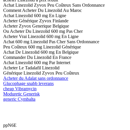
Achat Linezolid Zyvox Peu Coûteux Sans Ordonnance
Comment Acheter Du Linezolid Au Maroc
Achat Linezolid 600 mg En Ligne
Acheter Générique Zyvox Finlande
Acheter Zyvox Generique Belgique
Ou Acheter Du Linezolid 600 mg Pas Cher
Acheter Vrai Linezolid 600 mg En Ligne
Achat 600 mg Linezolid Pas Cher Sans Ordonnance
Peu Coûteux 600 mg Linezolid Générique
Achat De Linezolid 600 mg En Belgique
Commander Du Linezolid En France
Achat Linezolid 600 mg Par Internet
Acheter Le Tadalafil Linezolid
Générique Linezolid Zyvox Peu Coûteux
Acheter du Adalat sans ordonnance
Glucophage snabb leverans
cheap Vibramycin
Moduretic Generisk
generic Cymbalta
ppN6E