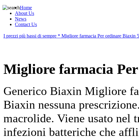
Home
About Us
News
Contact Us
I prezzi più bassi di sempre * Migliore farmacia Per ordinare Biaxin 
Migliore farmacia Per
Generico Biaxin
Migliore f
Biaxin nessuna prescrizione
macrolide. Viene usato nel tr
infezioni batteriche che affl